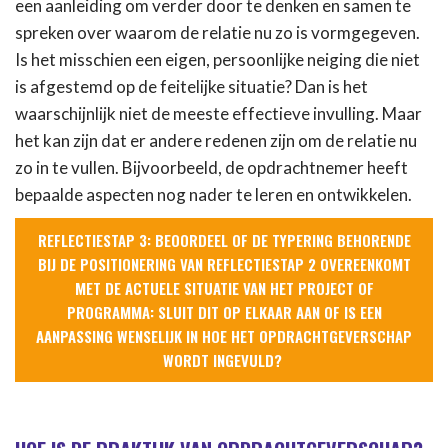
een aanleiding om verder door te denken en samen te
spreken over waarom de relatie nu zo is vormgegeven.
Is het misschien een eigen, persoonlijke neiging die niet
is afgestemd op de feitelijke situatie? Dan is het
waarschijnlijk niet de meeste effectieve invulling. Maar
het kan zijn dat er andere redenen zijn om de relatie nu
zo in te vullen. Bijvoorbeeld, de opdrachtnemer heeft
bepaalde aspecten nog nader te leren en ontwikkelen.
REFLECTIESTAP 3: BEOORDEEL OF DE TYPERING BEHORENDE
BIJ DE POSITIONERING VAN REFLECTIESTAP 2 OVEREENKOMT
MET DE ACTUELE SITUATIE VAN HET PROJECT OF
PROGRAMMA: SLUIT DIT OP ELKAAR AAN OF IS EEN
AANPASSING WENSELIJK IN HOE HET OPDRACHTGEVERSCHAP
WORDT INGEVULD?