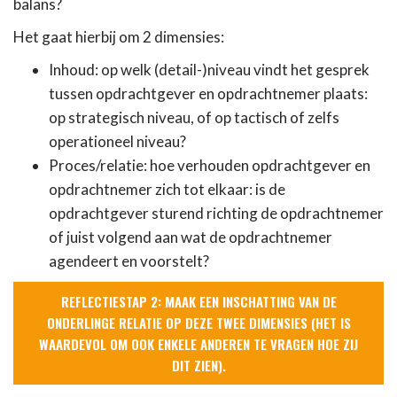
balans?
Het gaat hierbij om 2 dimensies:
Inhoud: op welk (detail-)niveau vindt het gesprek
tussen opdrachtgever en opdrachtnemer plaats:
op strategisch niveau, of op tactisch of zelfs
operationeel niveau?
Proces/relatie: hoe verhouden opdrachtgever en
opdrachtnemer zich tot elkaar: is de
opdrachtgever sturend richting de opdrachtnemer
of juist volgend aan wat de opdrachtnemer
agendeert en voorstelt?
REFLECTIESTAP 2: MAAK EEN INSCHATTING VAN DE
ONDERLINGE RELATIE OP DEZE TWEE DIMENSIES (HET IS
WAARDEVOL OM OOK ENKELE ANDEREN TE VRAGEN HOE ZIJ
DIT ZIEN).