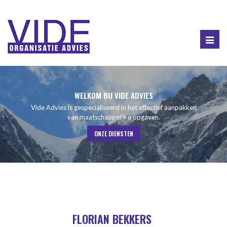
Togg
navig
WELKOM BIJ VIDE ADVIES
Vide Advies is gespecialiseerd in het effectief aanpakken
van maatschappelijke opgaven.
ONZE DIENSTEN
FLORIAN BEKKERS