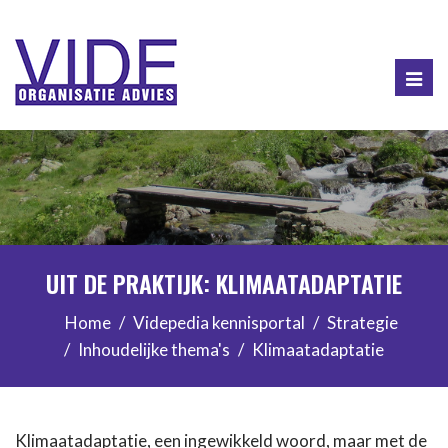
Togg
navig
UIT DE PRAKTIJK: KLIMAATADAPTATIE
Home
Videpedia kennisportal
Strategie
Inhoudelijke thema's
Klimaatadaptatie
Klimaatadaptatie, een ingewikkeld woord, maar met de