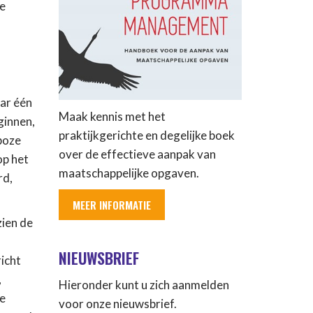
ie
aar één
Maak kennis met het
eginnen,
praktijkgerichte en degelijke boek
boze
over de effectieve aanpak van
op het
maatschappelijke opgaven.
rd,
MEER INFORMATIE
zien de
NIEUWSBRIEF
icht
,
Hieronder kunt u zich aanmelden
de
voor onze nieuwsbrief.