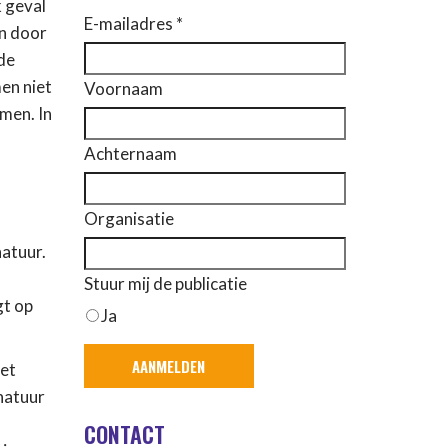
k geval
E-mailadres *
n door
de
men niet
Voornaam
men. In
Achternaam
Organisatie
atuur.
Stuur mij de publicatie
gt op
Ja
het
 natuur
CONTACT