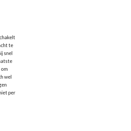
chakelt
acht te
j snel
aatste
p om
ch wel
gen
iet per