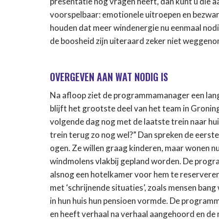
presentatie nog vragen heeft, dan kunt u die 
voorspelbaar: emotionele uitroepen en bezwa
houden dat meer windenergie nu eenmaal nodig 
de boosheid zijn uiteraard zeker niet weggen
OVERGEVEN AAN WAT NODIG IS
Na afloop ziet de programmamanager een lange
blijft het grootste deel van het team in Groni
volgende dag nog met de laatste trein naar huis g
trein terug zo nog wel?” Dan spreken de eerste 
ogen. Ze willen graag kinderen, maar wonen nu t
windmolens vlakbij gepland worden. De progra
alsnog een hotelkamer voor hem te reserveren, 
met ‘schrijnende situaties’, zoals mensen bang
in hun huis hun pensioen vormde. De program
en heeft verhaal na verhaal aangehoord en de m