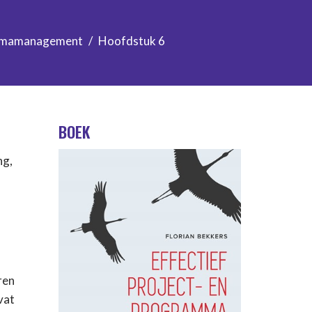
rammamanagement
Hoofdstuk 6
BOEK
ng,
ren
vat