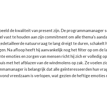
rbeeld de kwaliteit van present zijn. De programmamanager s
 wel vast te houden aan zijn commitment om alle thema’s aand
detailleerde natuurvraag te lang dreigt te duren, schakelt hi
. Na afloop heeft hij aanvankelijk nog het filter op om de l
te emoties en zorgen van mensen richt hij zich er volledig o
uis met het afblazen van de windmolens op zak. Ze voelen zi
mamanager is belangrijk dat alle geïnteresseerden hun vra
vond vreedzaam is verlopen, wat gezien de heftige emoties n