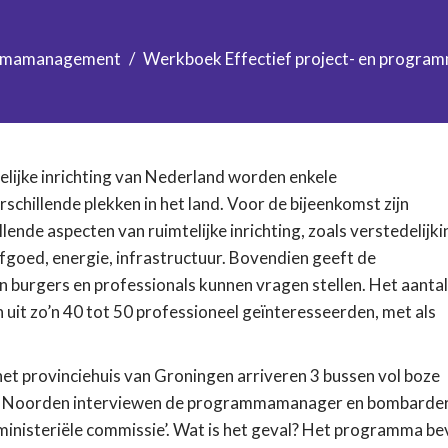
mmamanagement
Werkboek Effectief project- en prog
lijke inrichting van Nederland worden enkele
chillende plekken in het land. Voor de bijeenkomst zijn
ende aspecten van ruimtelijke inrichting, zoals verstedelijki
fgoed, energie, infrastructuur. Bovendien geeft de
urgers en professionals kunnen vragen stellen. Het aantal
n uit zo’n 40 tot 50 professioneel geïnteresseerden, met als
et provinciehuis van Groningen arriveren 3 bussen vol boze
t Noorden interviewen de programmamanager en bombarde
 ministeriële commissie’. Wat is het geval? Het programma be