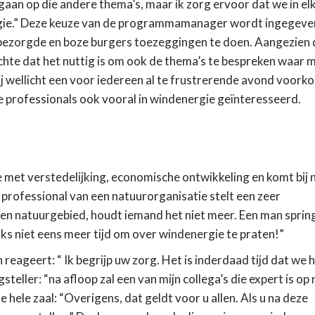
ngaan op die andere thema’s, maar ik zorg ervoor dat we in el
gie.” Deze keuze van de programmamanager wordt ingegeve
e bezorgde en boze burgers toezeggingen te doen. Aangezien 
achte dat het nuttig is om ook de thema’s te bespreken waar 
j wellicht een voor iedereen al te frustrerende avond voorko
e professionals ook vooral in windenergie geïnteresseerd.
met verstedelijking, economische ontwikkeling en komt bij n
 professional van een natuurorganisatie stelt een zeer
en natuurgebied, houdt iemand het niet meer. Een man sprin
s niet eens meer tijd om over windenergie te praten!”
ageert: “ Ik begrijp uw zorg. Het is inderdaad tijd dat we 
teller: “na afloop zal een van mijn collega’s die expert is op
hele zaal: “Overigens, dat geldt voor u allen. Als u na deze