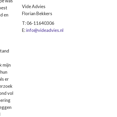
gie was
Vide Advies
oest
Florian Bekkers
id en
T: 06-11640306
E:
info@videadvies.nl
stand
k mijn
 hun
ls er
verzoek
ond vol
tering
zeggen
l