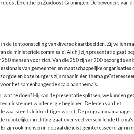
ordoost Drenthe en Zuidoost Groningen. De bewoners van d
n de tentoonstelling van diverse kaartbeelden. Zij willen m
van de ministeriële commissie’. Als hij zijn presentatie gaat b
250 mensen voor zich. Van die 250 zijn er 200 bezorgde en 
essionals van gemeenten en maatschappelijke organisaties 
zorgde en boze burgers zijn maar in één thema geïnteressee
en voor het samenhangende scala aan thema’s.
wat te doen? Hij kan de presentatie splitsen, we kunnen ge
f tenminste met windenergie beginnen. De leden van het
de zaal steeds luidruchtiger wordt. De programmamanager r
de ruimtelijke inrichting gaat over veel verschillende thema’s
r zijn ook mensen in de zaal die juist geïnteresseerd zijn in 