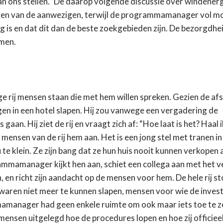
aan ons stellen.” De daarop volgende discussie over windener
ren van de aanwezigen, terwijl de programmamanager vol m
is en dat dit dan de beste zoekgebieden zijn. De bezorgdhe
omen.
 rij mensen staan die met hem willen spreken. Gezien de af
ngen in een hotel slapen. Hij zou vanwege een vergadering de
aan. Hij ziet de rij en vraagt zich af: “Hoe laat is het? Haal i
mensen van de rij hem aan. Het is een jong stel met tranen in
e klein. Ze zijn bang dat ze hun huis nooit kunnen verkopen a
mmamanager kijkt hen aan, schiet een collega aan met het 
en richt zijn aandacht op de mensen voor hem. De hele rij st
 waren niet meer te kunnen slapen, mensen voor wie de inves
mamanager had geen enkele ruimte om ook maar iets toe te 
ensen uitgelegd hoe de procedures lopen en hoe zij officiee