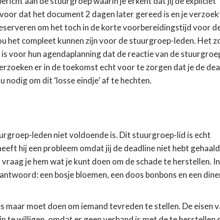
ericht aan de stuurgroep waarin je erkent dat jij de expliciet
 voor dat het document 2 dagen later gereed is en je verzoek
reserveren om het toch in de korte voorbereidingstijd voor d
zou het compleet kunnen zijn voor de stuurgroep-leden. Het z
k is voor hun agendaplanning dat de reactie van de stuurgroe
erzoeken er in de toekomst echt voor te zorgen dat je de dea
u nodig om dit ‘losse eindje’ af te hechten.
urgroep-leden niet voldoende is. Dit stuurgroep-lid is echt
eeft hij een probleem omdat jij de deadline niet hebt gehaald
vraag je hem wat je kunt doen om de schade te herstellen. In 
nt antwoord: een bosje bloemen, een doos bonbons en een din
lles maar moet doen om iemand tevreden te stellen. De eisen 
n te willigen, omdat er geen verband is met de te herstellen 