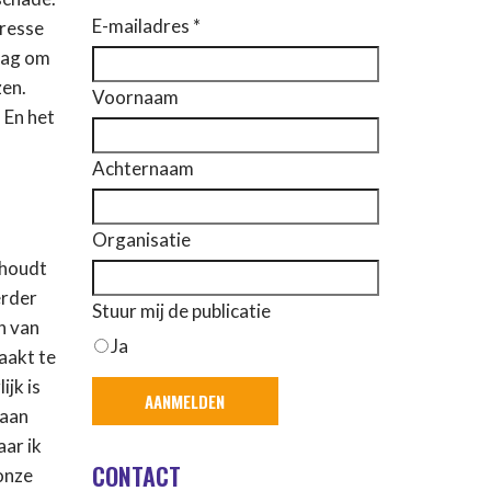
E-mailadres *
aresse
 dag om
zen.
Voornaam
 En het
Achternaam
Organisatie
d houdt
erder
Stuur mij de publicatie
n van
Ja
aakt te
ijk is
 aan
aar ik
CONTACT
 onze