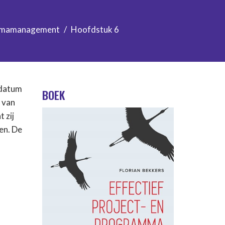
rammamanagement
Hoofdstuk 6
 datum
BOEK
 van
 zij
en. De