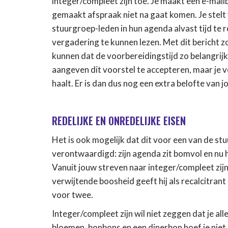
integer/compleet zijn toe. Je maakt een e-mailb
gemaakt afspraak niet na gaat komen. Je stelt
stuurgroep-leden in hun agenda alvast tijd te 
vergadering te kunnen lezen. Met dit bericht 
kunnen dat de voorbereidingstijd zo belangrij
aangeven dit voorstel te accepteren, maar je v
haalt. Er is dan dus nog een extra belofte van jo
REDELIJKE EN ONREDELIJKE EISEN
Het is ook mogelijk dat dit voor een van de stu
verontwaardigd: zijn agenda zit bomvol en nu h
Vanuit jouw streven naar integer/compleet zijn 
verwijtende boosheid geeft hij als recalcitra
voor twee.
Integer/compleet zijn wil niet zeggen dat je a
bloemen, bonbons en een dinerbon hoef je niet i