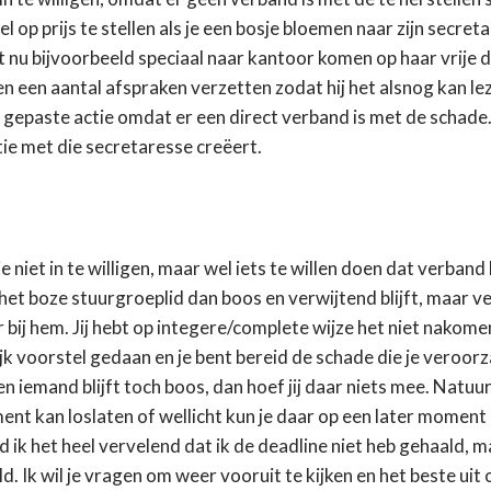
op prijs te stellen als je een bosje bloemen naar zijn secret
oet nu bijvoorbeeld speciaal naar kantoor komen op haar vrije
en een aantal afspraken verzetten zodat hij het alsnog kan le
 gepaste actie omdat er een direct verband is met de schade.
atie met die secretaresse creëert.
e niet in te willigen, maar wel iets te willen doen dat verban
s het boze stuurgroeplid dan boos en verwijtend blijft, maar v
r bij hem. Jij hebt op integere/complete wijze het niet nakome
k voorstel gedaan en je bent bereid de schade die je veroorz
en iemand blijft toch boos, dan hoef jij daar niets mee. Natuurl
ent kan loslaten of wellicht kun je daar op een later moment
nd ik het heel vervelend dat ik de deadline niet heb gehaald, m
d. Ik wil je vragen om weer vooruit te kijken en het beste uit