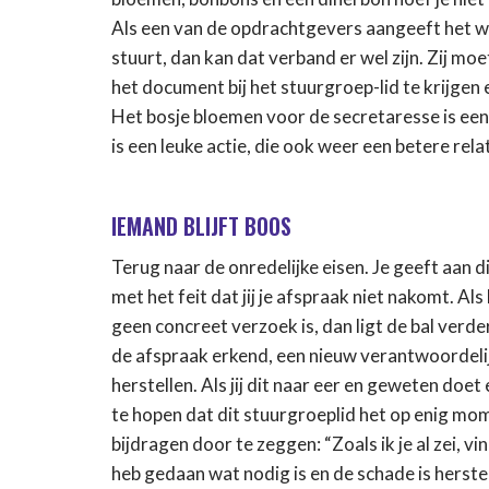
Als een van de opdrachtgevers aangeeft het wel 
stuurt, dan kan dat verband er wel zijn. Zij m
het document bij het stuurgroep-lid te krijgen 
Het bosje bloemen voor de secretaresse is een
is een leuke actie, die ook weer een betere rel
IEMAND BLIJFT BOOS
Terug naar de onredelijke eisen. Je geeft aan di
met het feit dat jij je afspraak niet nakomt. Al
geen concreet verzoek is, dan ligt de bal verde
de afspraak erkend, een nieuw verantwoordelij
herstellen. Als jij dit naar eer en geweten doet 
te hopen dat dit stuurgroeplid het op enig mom
bijdragen door te zeggen: “Zoals ik je al zei, vi
heb gedaan wat nodig is en de schade is herstel