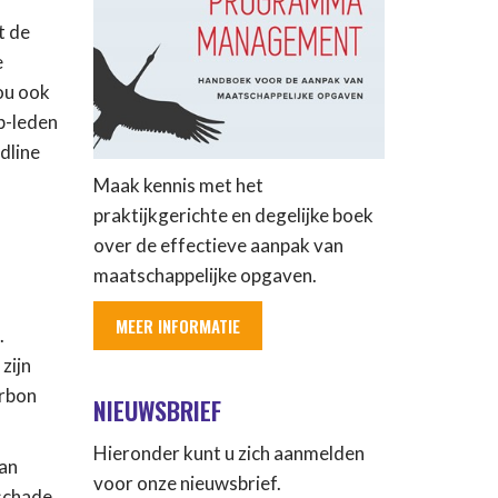
t de
e
ou ook
p-leden
dline
Maak kennis met het
praktijkgerichte en degelijke boek
over de effectieve aanpak van
maatschappelijke opgaven.
MEER INFORMATIE
.
zijn
erbon
NIEUWSBRIEF
Hieronder kunt u zich aanmelden
van
voor onze nieuwsbrief.
schade.